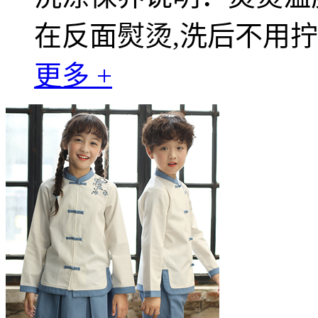
在反面熨烫,洗后不用
更多 +