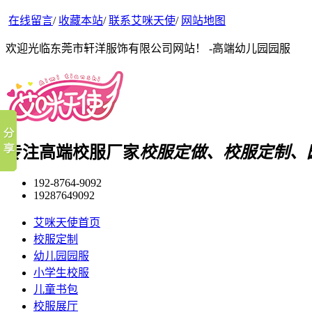
在线留言
/
收藏本站
/
联系艾咪天使
/
网站地图
欢迎光临东莞市轩洋服饰有限公司网站！ -高端幼儿园园服
专注高端校服厂家
校服定做、校服定制、
192-8764-9092
19287649092
艾咪天使首页
校服定制
幼儿园园服
小学生校服
儿童书包
校服展厅