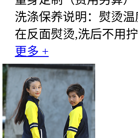
洗涤保养说明：熨烫温度
在反面熨烫,洗后不用
更多 +