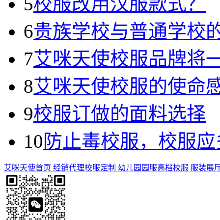
5
校服改用汉服款式？
6
贵族学校与普通学校
7
艾咪天使校服品牌将
8
艾咪天使校服的使命
9
校服订做的面料选择
10
防止毒校服，校服应
艾咪天使首页
经销代理
校服定制
幼儿园园服
高档校服
服装展