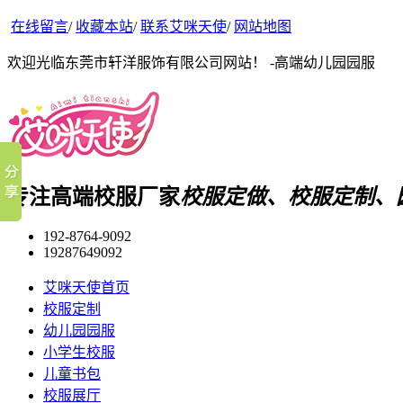
在线留言
/
收藏本站
/
联系艾咪天使
/
网站地图
欢迎光临东莞市轩洋服饰有限公司网站！ -高端幼儿园园服
专注高端校服厂家
校服定做、校服定制、
192-8764-9092
19287649092
艾咪天使首页
校服定制
幼儿园园服
小学生校服
儿童书包
校服展厅