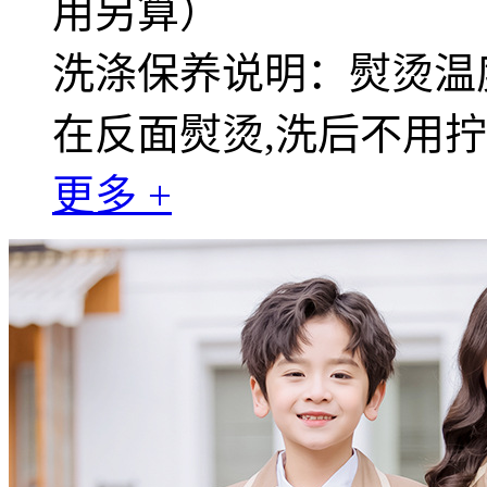
用另算）
洗涤保养说明：熨烫温度
在反面熨烫,洗后不用
更多 +