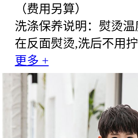
（费用另算）
洗涤保养说明：熨烫温度
在反面熨烫,洗后不用
更多 +