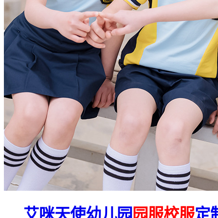
艾咪天使幼儿园
园服校服
定