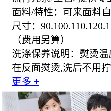
面料/特性：可来面料
尺寸：90.100.110.12
（费用另算）
洗涤保养说明：熨烫温度
在反面熨烫,洗后不用
更多 +