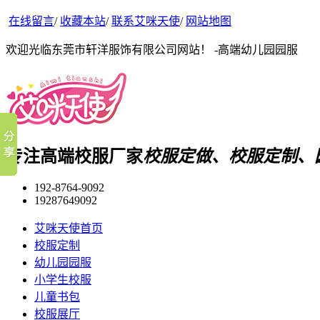
在线留言
/
收藏本站
/
联系艾咪天使
/
网站地图
欢迎光临东莞市轩洋服饰有限公司网站！ -高端幼儿园园服
专注高端校服厂家
校服定做、校服定制、
192-8764-9092
19287649092
艾咪天使首页
校服定制
幼儿园园服
小学生校服
儿童书包
校服展厅