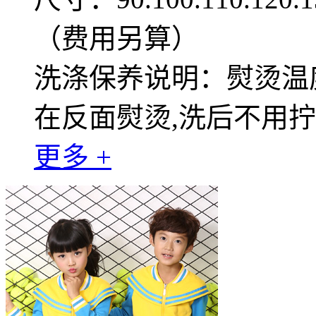
（费用另算）
洗涤保养说明：熨烫温度
在反面熨烫,洗后不用
更多 +