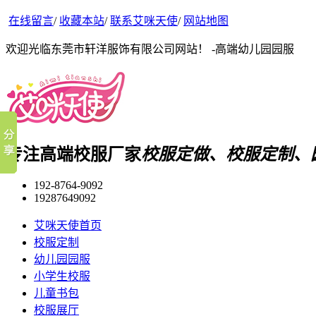
在线留言
/
收藏本站
/
联系艾咪天使
/
网站地图
欢迎光临东莞市轩洋服饰有限公司网站！ -高端幼儿园园服
专注高端校服厂家
校服定做、校服定制、
192-8764-9092
19287649092
艾咪天使首页
校服定制
幼儿园园服
小学生校服
儿童书包
校服展厅