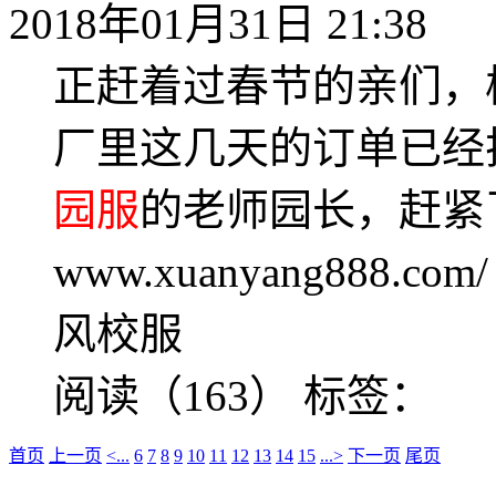
2018年01月31日 21:38
正赶着过春节的亲们，
厂里这几天的订单已经
园服
的老师园长，赶紧
www.xuanyang888
风校服
阅读（163）
标签：
首页
上一页
<...
6
7
8
9
10
11
12
13
14
15
...>
下一页
尾页