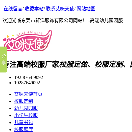
在线留言
/
收藏本站
/
联系艾咪天使
/
网站地图
欢迎光临东莞市轩洋服饰有限公司网站！ -高端幼儿园园服
专注高端校服厂家
校服定做、校服定制、
192-8764-9092
19287649092
艾咪天使首页
校服定制
幼儿园园服
小学生校服
儿童书包
校服展厅