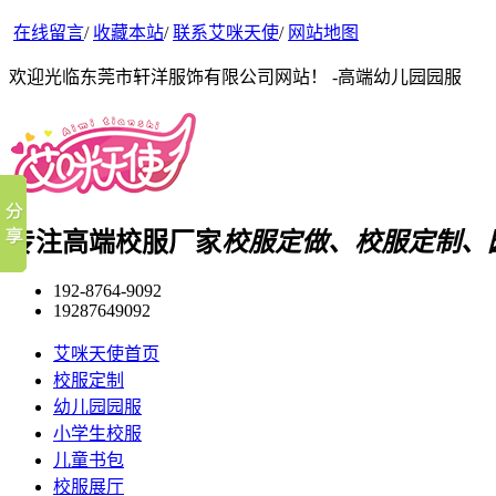
在线留言
/
收藏本站
/
联系艾咪天使
/
网站地图
欢迎光临东莞市轩洋服饰有限公司网站！ -高端幼儿园园服
专注高端校服厂家
校服定做、校服定制、
192-8764-9092
19287649092
艾咪天使首页
校服定制
幼儿园园服
小学生校服
儿童书包
校服展厅