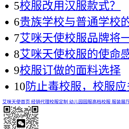
5
校服改用汉服款式？
6
贵族学校与普通学校
7
艾咪天使校服品牌将
8
艾咪天使校服的使命
9
校服订做的面料选择
10
防止毒校服，校服应
艾咪天使首页
经销代理
校服定制
幼儿园园服
高档校服
服装展