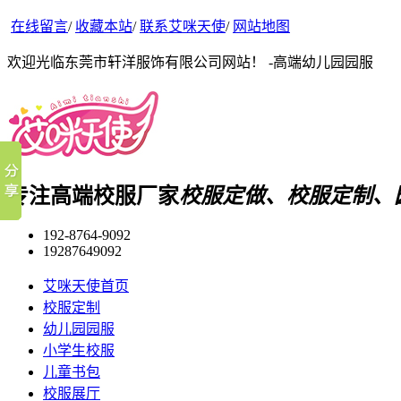
在线留言
/
收藏本站
/
联系艾咪天使
/
网站地图
欢迎光临东莞市轩洋服饰有限公司网站！ -高端幼儿园园服
专注高端校服厂家
校服定做、校服定制、
192-8764-9092
19287649092
艾咪天使首页
校服定制
幼儿园园服
小学生校服
儿童书包
校服展厅