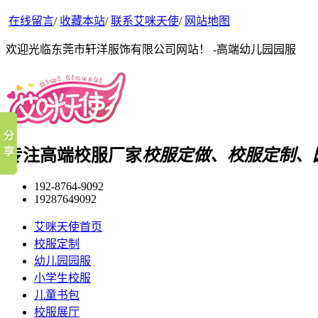
在线留言
/
收藏本站
/
联系艾咪天使
/
网站地图
欢迎光临东莞市轩洋服饰有限公司网站！ -高端幼儿园园服
专注高端校服厂家
校服定做、校服定制、
192-8764-9092
19287649092
艾咪天使首页
校服定制
幼儿园园服
小学生校服
儿童书包
校服展厅