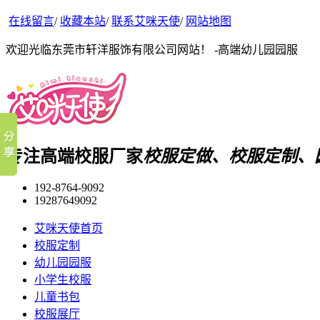
在线留言
/
收藏本站
/
联系艾咪天使
/
网站地图
欢迎光临东莞市轩洋服饰有限公司网站！ -高端幼儿园园服
专注高端校服厂家
校服定做、校服定制、
192-8764-9092
19287649092
艾咪天使首页
校服定制
幼儿园园服
小学生校服
儿童书包
校服展厅