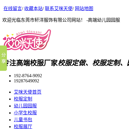
在线留言
/
收藏本站
/
联系艾咪天使
/
网站地图
欢迎光临东莞市轩洋服饰有限公司网站！ -高端幼儿园园服
专注高端校服厂家
校服定做、校服定制、
192-8764-9092
19287649092
艾咪天使首页
校服定制
幼儿园园服
小学生校服
儿童书包
校服展厅