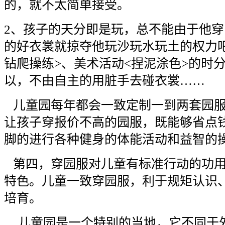
的，就不太简单接受。
2
、
孩子的天分即是玩，总不能由于他穿
的好衣裳就掠夺他玩沙玩水玩土的权力
钻爬操练
>
、美术活动
<
捏泥涂色
>
的时
以，不由自主的用脏手去碰衣裳……
儿童园每年都会一致定制一到两套园服
让孩子穿报价不高的园服，既能够省点
脚的进行各种健身的体能活动和益智的
第四，穿园服对儿童有标准行动的功用
特色。儿童一致穿园服，利于规矩认识
培育。
儿童园是一个特别的当地，它不同于