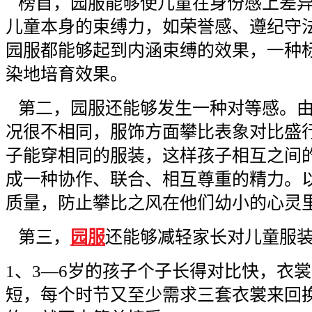
榜首，园服能够使儿童在身份感上差异
儿童本身的束缚力，如荣誉感、遵纪守
园服都能够起到内涵束缚的效果，一种
染地培育效果。
第二，园服还能够发生一种对等感。由
况很不相同，服饰方面攀比表象对比盛
子能穿相同的服装，这样孩子相互之间
成一种协作、联合、相互尊重的精力。
质量，防止攀比之风在他们幼小的心灵
第三，
园服
还能够减轻家长对儿童服
1
、
3
—
6
岁的孩子个子长得对比快，衣裳
短，每个时节又至少需求三套衣裳来回