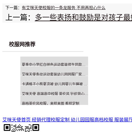
下一篇：
有艾咪天使校服的一条龙服务 不用再担心什么
上一篇：
多一些表扬和鼓励是对孩子最
校服网推荐
夏季中小学红白拼色运动套装师生同款校服班服
艾咪天使条纹运动套装幼儿园园服厂家定制
卡通格子小熊夏凉被 幼儿园婴儿午睡被 厂家定制
艾咪天使 高端高中校服 英伦风 针织背心套装
高档英伦风校服，来样来图 看样定制
艾咪天使首页
经销代理
校服定制
幼儿园园服
高档校服
服装展