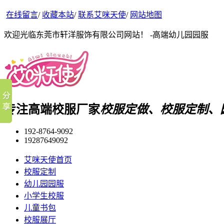
在线留言
/
收藏本站
/
联系艾咪天使
/
网站地图
欢迎光临东莞市轩洋服饰有限公司网站！ -高端幼儿园园服
专注高端校服厂家
校服定做、校服定制、
192-8764-9092
19287649092
艾咪天使首页
校服定制
幼儿园园服
小学生校服
儿童书包
校服展厅