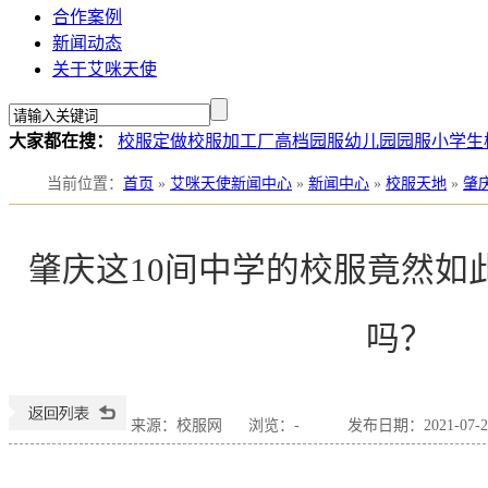
合作案例
新闻动态
关于艾咪天使
大家都在搜：
校服定做
校服加工厂
高档园服
幼儿园园服
小学生
当前位置
：
首页
»
艾咪天使新闻中心
»
新闻中心
»
校服天地
»
肇
肇庆这10间中学的校服竟然如
吗？
来源：校服网
浏览：
-
发布日期：2021-07-24