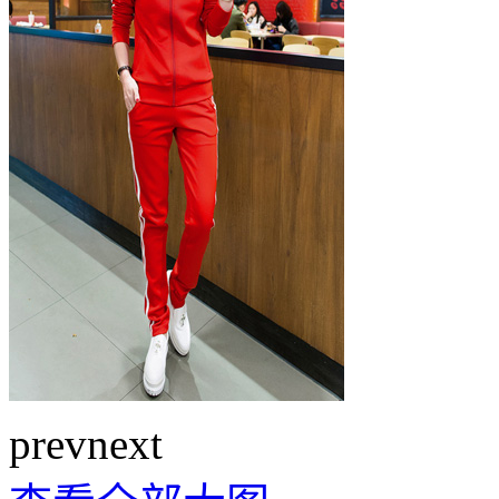
prev
next