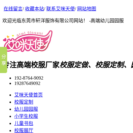
在线留言
/
收藏本站
/
联系艾咪天使
/
网站地图
欢迎光临东莞市轩洋服饰有限公司网站！ -高端幼儿园园服
专注高端校服厂家
校服定做、校服定制、
192-8764-9092
19287649092
艾咪天使首页
校服定制
幼儿园园服
小学生校服
儿童书包
校服展厅