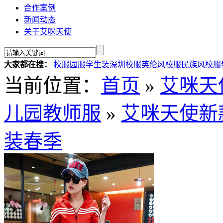
合作案例
新闻动态
关于艾咪天使
大家都在搜：
校服
园服
学生装
深圳校服
英伦风校服
民族风校服
当前位置：
首页
»
艾咪天
儿园教师服
»
艾咪天使新
装春季