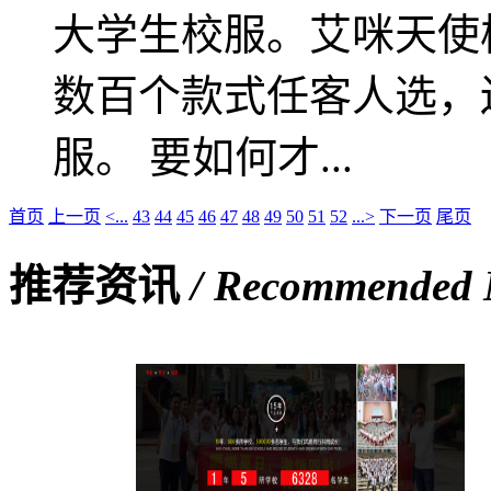
大学生校服。艾咪天使
数百个款式任客人选，
服。 要如何才...
首页
上一页
<...
43
44
45
46
47
48
49
50
51
52
...>
下一页
尾页
推荐资讯
/ Recommended