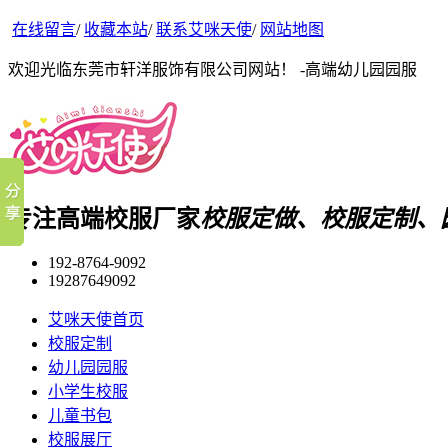
在线留言
/
收藏本站
/
联系艾咪天使
/
网站地图
欢迎光临东莞市轩洋服饰有限公司网站！ -高端幼儿园园服
专注高端校服厂家
校服定做、校服定制、
192-8764-9092
19287649092
艾咪天使首页
校服定制
幼儿园园服
小学生校服
儿童书包
校服展厅