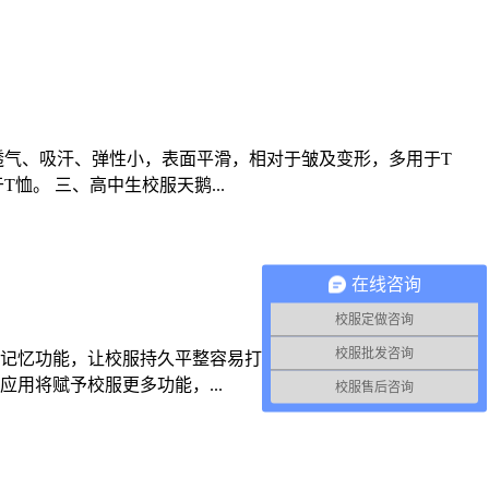
透气、吸汗、弹性小，表面平滑，相对于皱及变形，多用于T
。 三、高中生校服天鹅...
在线咨询
校服定做咨询
校服批发咨询
的记忆功能，让校服持久平整容易打理；抗菌除臭材料为学生提
用将赋予校服更多功能，...
校服售后咨询