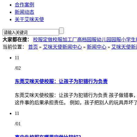
合作案例
新闻动态
关于艾咪天使
大家都在搜：
校服定做
校服加工厂
高档园服
幼儿园园服
小学生
当前位置：
首页
»
艾咪天使新闻中心
»
新闻中心
»
艾咪天使新
11
/02
东莞艾咪天使校服：让孩子为犯错行为负责
东莞艾咪天使校服：让孩子为犯错行为负责 孩子做错事
这件事的后果承担责任。 例如，孩子把别人的玩具弄坏了
11
/01