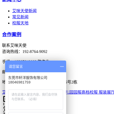
艾咪天使新闻
常见新闻
校服天地
合作案例
联系艾咪天使
咨询热线：
192-8764-9092
手机：19287649092 陈先生
请您留言
邮箱：
3311282829@qq.com
东莞市轩洋服饰有限公司
地址：广东省东莞市虎门镇捷南路75号2栋
18046981759
艾咪天使首页
经销代理
校服定制
幼儿园园服
高档校服
服装展