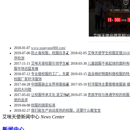
艾咪天使品牌亮相20
2018-01-07
www.xuanyang888.com/
2019-07-06
防止毒校服，校服应多工
2018-02-05
艾咪天使学生校服定做201
序检测
2017-11-11
艾咪天使校服引领学生校
2018-03-30
儿童园服不易起球的面料有
服市场迅猛发展
2018-07-12
专业做校服的工厂，东莞
2019-03-15
选含棉织物面料做校服的特
校服厂家轩洋服饰
2017-04-28
中国服装企业界将面临着
2017-05-19
轩洋服饰主要做哪类服装,
这四大问题
2017-05-02
让校服传承文化 是艾咪天
2019-07-18
贵族学校与普通学校的校服
使的追求
2019-04-08
校服的国家标准
2018-02-27
我们能生产自动发热的校服，还要什么暖宝宝
艾咪天使新闻中心
News Center
新闻中心