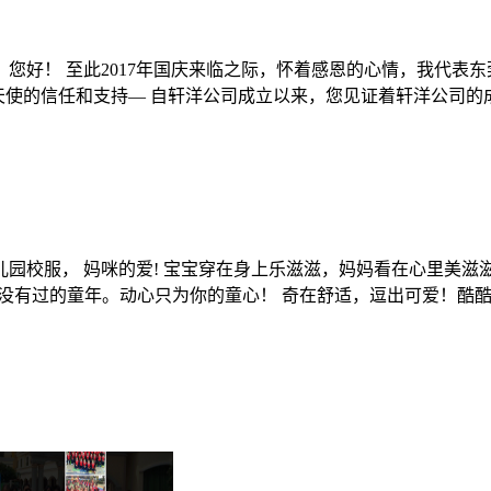
 您好！ 至此2017年国庆来临之际，怀着感恩的心情，我代
使的信任和支持— 自轩洋公司成立以来，您见证着轩洋公司的成长
儿园校服， 妈咪的爱! 宝宝穿在身上乐滋滋，妈妈看在心里美滋
没有过的童年。动心只为你的童心！ 奇在舒适，逗出可爱！酷酷靓