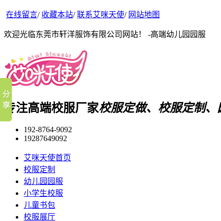
在线留言
/
收藏本站
/
联系艾咪天使
/
网站地图
欢迎光临东莞市轩洋服饰有限公司网站！ -高端幼儿园园服
专注高端校服厂家
校服定做、校服定制、
192-8764-9092
19287649092
艾咪天使首页
校服定制
幼儿园园服
小学生校服
儿童书包
校服展厅