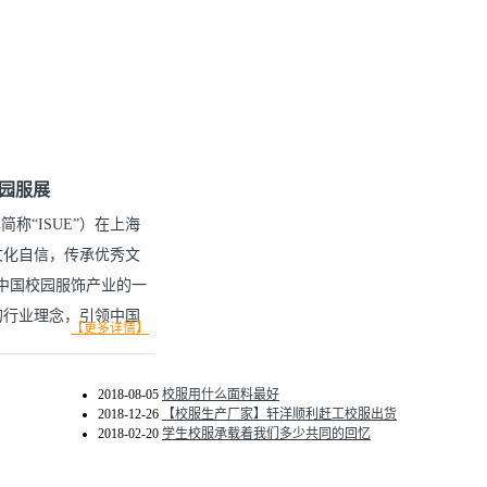
·园服展
简称“ISUE”）在上海
定文化自信，传承优秀文
中国校园服饰产业的一
的行业理念，引领中国
【更多详情】
0余家知名品牌参展，艾
服·园服展。
2018-08-05
校服用什么面料最好
2018-12-26
【校服生产厂家】轩洋顺利赶工校服出货
2018-02-20
学生校服承载着我们多少共同的回忆