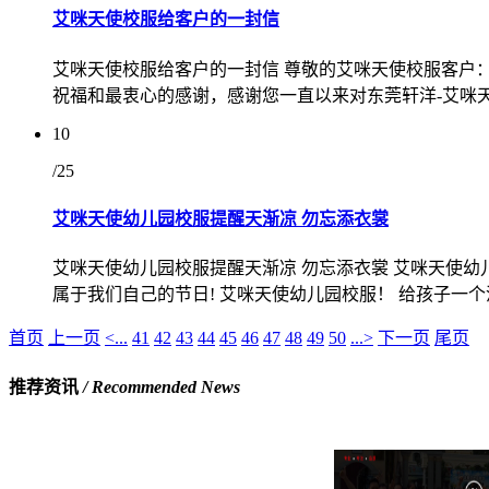
艾咪天使校服给客户的一封信
艾咪天使校服给客户的一封信 尊敬的艾咪天使校服客户：
祝福和最衷心的感谢，感谢您一直以来对东莞轩洋-艾咪天
10
/25
艾咪天使幼儿园校服提醒天渐凉 勿忘添衣裳
艾咪天使幼儿园校服提醒天渐凉 勿忘添衣裳 艾咪天使幼
属于我们自己的节日! 艾咪天使幼儿园校服！ 给孩子一个
首页
上一页
<...
41
42
43
44
45
46
47
48
49
50
...>
下一页
尾页
推荐资讯
/ Recommended News