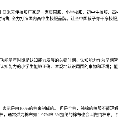
-艾米天使校服厂家是一家集园服、小学校服、初中生校服、高中
销售, 全力打造国内高中生校服品牌。让全中国孩子穿干净校服，
功能童年时期是认知能力发展的关键时期。认知能力作为早期智
认知能力的小学生能够正确、客观地认识周围的事物和环境；能够
，表示是由100%的棉来制成的。 但是全棉，纯棉的校服不能理解成
，通常弹力棉布如：97%棉`3%氨纶的棉布也会叫做纯棉布。 纯棉