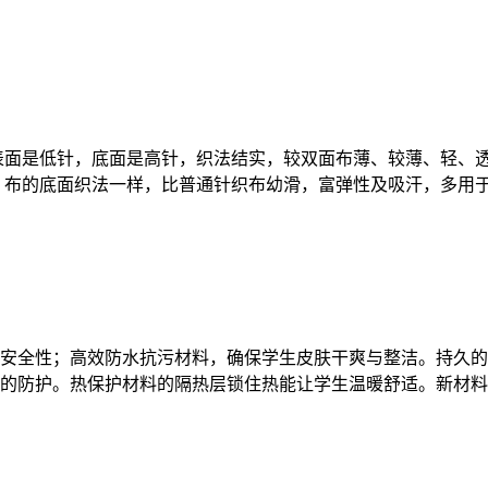
表面是低针，底面是高针，织法结实，较双面布薄、较薄、轻、
布的底面织法一样，比普通针织布幼滑，富弹性及吸汗，多用于T恤
校服安全性；高效防水抗污材料，确保学生皮肤干爽与整洁。持久
的防护。热保护材料的隔热层锁住热能让学生温暖舒适。新材料应