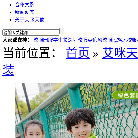
合作案例
新闻动态
关于艾咪天使
大家都在搜：
校服
园服
学生装
深圳校服
英伦风校服
民族风校服
当前位置：
首页
»
艾咪天
装