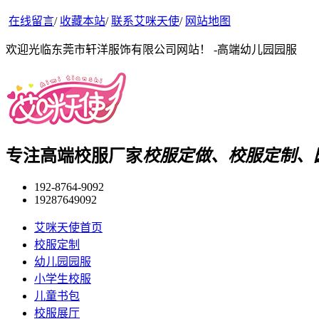
在线留言
/
收藏本站
/
联系艾咪天使
/
网站地图
欢迎光临东莞市轩洋服饰有限公司网站！ -高端幼儿园园服
专注高端校服厂家
校服定做、校服定制、
192-8764-9092
19287649092
艾咪天使首页
校服定制
幼儿园园服
小学生校服
儿童书包
校服展厅