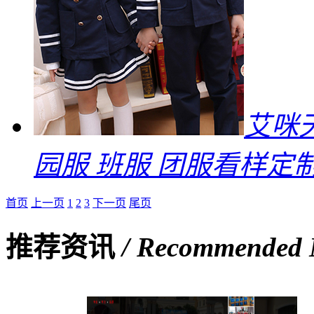
艾咪
园服 班服 团服看样定
首页
上一页
1
2
3
下一页
尾页
推荐资讯
/ Recommended