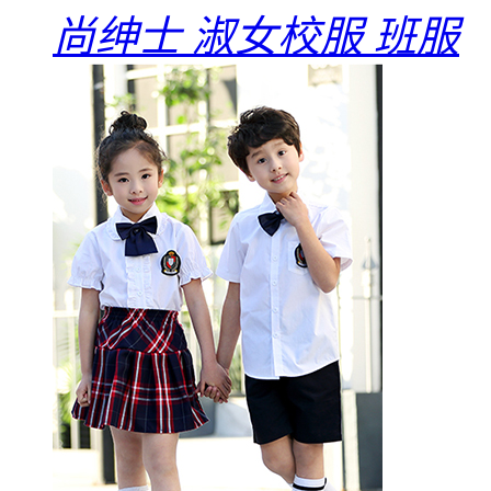
尚绅士 淑女校服 班服