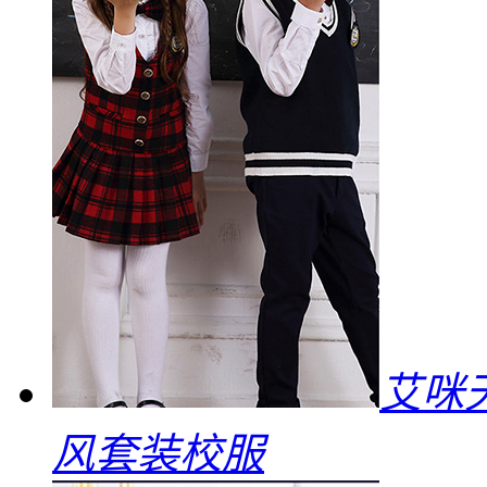
艾咪
风套装校服