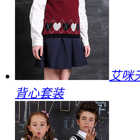
艾咪
背心套装