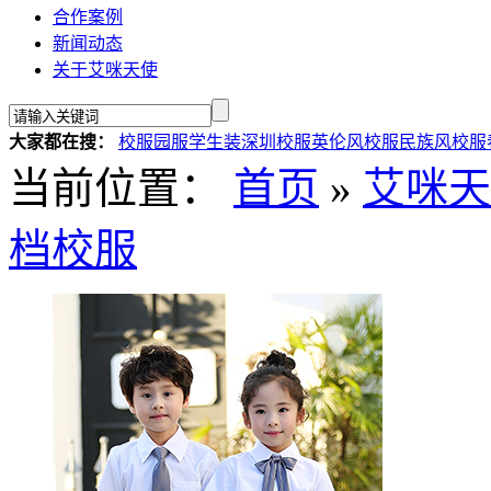
合作案例
新闻动态
关于艾咪天使
大家都在搜：
校服
园服
学生装
深圳校服
英伦风校服
民族风校服
当前位置：
首页
»
艾咪天
档校服