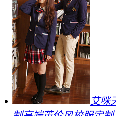
艾咪
制高端英伦风校服定制