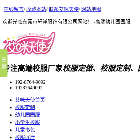
在线留言
/
收藏本站
/
联系艾咪天使
/
网站地图
欢迎光临东莞市轩洋服饰有限公司网站！ -高端幼儿园园服
专注高端校服厂家
校服定做、校服定制、
192-8764-9092
19287649092
艾咪天使首页
校服定制
幼儿园园服
小学生校服
儿童书包
校服展厅