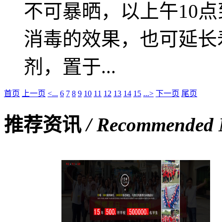
不可暴晒，以上午10
消毒的效果，也可延长
剂，置于...
首页
上一页
<...
6
7
8
9
10
11
12
13
14
15
...>
下一页
尾页
推荐资讯
/ Recommended