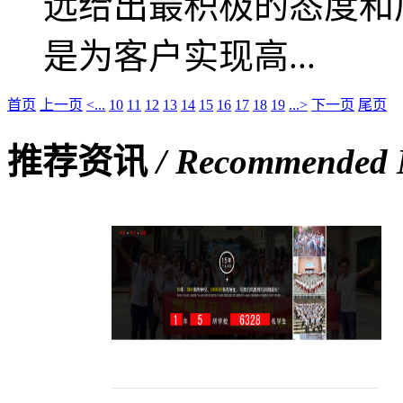
远给出最积极的态度和
是为客户实现高...
首页
上一页
<...
10
11
12
13
14
15
16
17
18
19
...>
下一页
尾页
推荐资讯
/ Recommended
艾咪天使品牌亮相2019上海国际校服·园服展