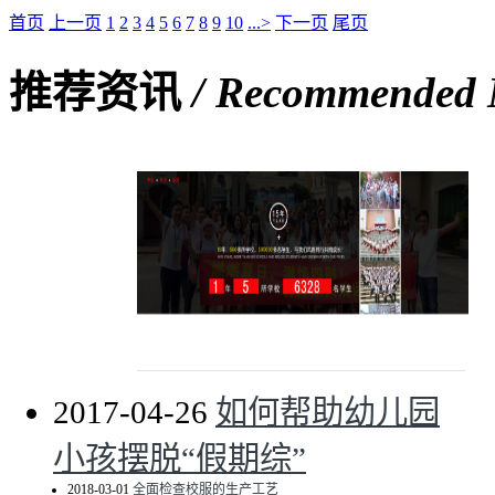
首页
上一页
1
2
3
4
5
6
7
8
9
10
...>
下一页
尾页
推荐资讯
/ Recommended
艾咪天使品牌亮相2019上海国际校服·园服展
2017-04-26
如何帮助幼儿园
小孩摆脱“假期综”
2018-03-01
全面检查校服的生产工艺