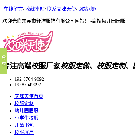
在线留言
/
收藏本站
/
联系艾咪天使
/
网站地图
欢迎光临东莞市轩洋服饰有限公司网站！ -高端幼儿园园服
专注高端校服厂家
校服定做、校服定制、
192-8764-9092
19287649092
艾咪天使首页
校服定制
幼儿园园服
小学生校服
儿童书包
校服展厅