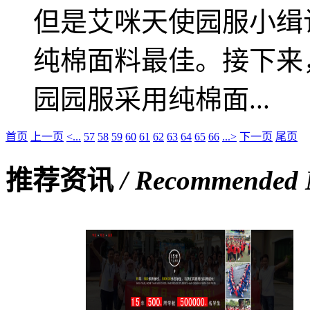
但是艾咪天使园服小缉
纯棉面料最佳。接下来
园园服采用纯棉面...
首页
上一页
<...
57
58
59
60
61
62
63
64
65
66
...>
下一页
尾页
推荐资讯
/ Recommended