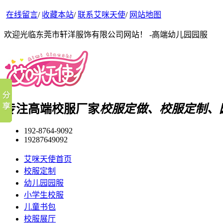
在线留言
/
收藏本站
/
联系艾咪天使
/
网站地图
欢迎光临东莞市轩洋服饰有限公司网站！ -高端幼儿园园服
专注高端校服厂家
校服定做、校服定制、
192-8764-9092
19287649092
艾咪天使首页
校服定制
幼儿园园服
小学生校服
儿童书包
校服展厅