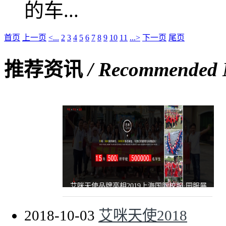
的车...
首页
上一页
<...
2
3
4
5
6
7
8
9
10
11
...>
下一页
尾页
推荐资讯
/ Recommended
艾咪天使品牌亮相2019上海国际校服·园服展
2018-10-03
艾咪天使2018