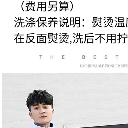
（费用另算）
洗涤保养说明：熨烫温度
在反面熨烫,洗后不用