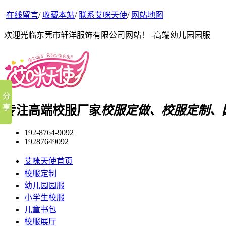
在线留言
/
收藏本站
/
联系艾咪天使
/
网站地图
欢迎光临东莞市轩洋服饰有限公司网站！ -高端幼儿园园服
专注高端校服厂家
校服定做、校服定制、
192-8764-9092
19287649092
艾咪天使首页
校服定制
幼儿园园服
小学生校服
儿童书包
校服展厅