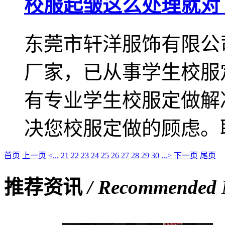
校服起皱这么处理就对
东莞市轩洋服饰有限公
厂家，已从事学生校服定
有专业学生校服定做解
决您校服定做的顾虑。联系电
首页
上一页
<...
21
22
23
24
25
26
27
28
29
30
...>
下一页
尾页
推荐资讯
/ Recommended