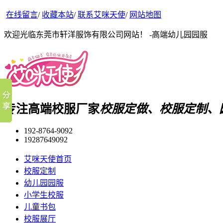
在线留言
/
收藏本站
/
联系艾咪天使
/
网站地图
欢迎光临东莞市轩洋服饰有限公司网站！ -高端幼儿园园服
专注高端校服厂家
校服定做、校服定制、
192-8764-9092
19287649092
艾咪天使首页
校服定制
幼儿园园服
小学生校服
儿童书包
校服展厅